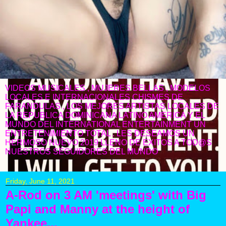
VIDEOS MUSICALES , MUJERES BELLAS , MODELOS
LOCALES E INTERNACIONALES CHISMES DE
FARANDULAS , LOS MEJORES ARTISTAS LOCALES DE
LA REPUBLICA DOMINICANA LATINO AMERICA Y EL
MUNDO DEL INTERNATIONAL ENTERTAINMENT UN
ENTRETENIMIENTO TOTAL . LES DESEAMOS UN
HERMOSO NUEVO 2019 LLENO DE EXITOS A TOD@S
NUESTROS SEGUIDORES DEL MUNDO
Friday, June 11, 2021
A-Rod on 3 AM 'meetings' with Big
Papi and Manny at the height of
Yankee...